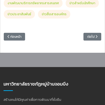
งานพัฒนาบริการทรัพยากรสารสนเทศ
ข่าวสำหรับนักศึกษา
ข่าวประชาสัมพันธ์
ข่าวสื่อสารองค์กร
เนื้อหาก่อนหน้า: ขอแสดงความยินดีกับนักเรียนคว้ารางวัลเหรียญทอง T
เนื้อหาถัดไป
ก่อนหน้า
ต่อไป
มหาวิทยาลัยราชภัฏหมู่บ้านจอมบึง
สร้างคนให้มีคุณค่าเพื่อการพัฒนาที่ยั่งยืน