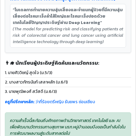
“โมเดลการทำนายความสุ่มเสี่ยงและจำแนกผู้ป่วยที่มีความสุ่ม
เสี่ยงต่อโรคมะเร็งลำไส้ใหญ่และโรคมะเร็งปอดด้วย
เทคโนโลยีปัญญาประดิษฐ์ผ่าน Deep Learning”
(The model for predicting risk and classifying patients at
risk of colorectal cancer and lung cancer using artificial
intelligence technology through deep learning)
👨‍🎓 นักเรียนผู้ประดิษฐ์คิดค้นและนวัตกรรม:
1. นายศิววิชญ์ สุดใจ (ม.5/3)
2. นางสาวภัทรนันท์ เสลาหลัก (ม.6/1)
3. นายพุฒิพงศ์ สวัสดี (ม.6/3)
ครูที่ปรึกษาหลัก:
ว่าที่ร้อยตรีหญิง ธันยพร ช่อมเซียง
ความสำเร็จนี้สะท้อนถึงศักยภาพด้านวิทยาศาสตร์ เทคโนโลยี และ AI
เพื่อพัฒนานวัตกรรมทางสุขภาพ มรภ.หมู่บ้านจอมบึงขอเป็นกำลังใจใน
การพัฒนาผลงานสู่ระดับสากลต่อไป