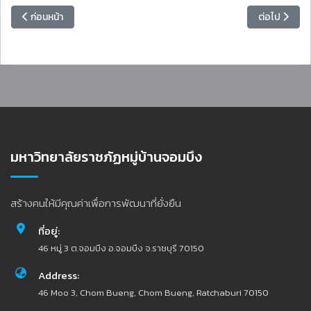
เนื้อหาก่อนหน้า: ขอเชิญบุคลากรมหาวิทยาลัยราชภัฏหมู่บ้านจอมบึง ร่วมโค
เนื้อหาถัดไป:
ก่อนหน้า
ต่อไป
มหาวิทยาลัยราชภัฏหมู่บ้านจอมบึง
สร้างคนให้มีคุณค่าเพื่อการพัฒนาที่ยั่งยืน
ที่อยู่:
46 หมู่ 3 ต.จอมบึง อ.จอมบึง จ.ราชบุรี 70150
Address:
46 Moo 3, Chom Bueng, Chom Bueng, Ratchaburi 70150