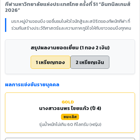
กีฬามหาวิทยาลัยแห่งประเทศไทย ครั้งที่ 51 “อินทนิลเกมส์
2026”
มรภ.หมู่บ้านจอมบึง ขอชื่นชมในหัวใจนักสู้และสปิริตของทัพนักกีฬา ที่
ร่วมกันสร้างประวัติศาสตร์และความภาคภูมิใจให้กับชาวจอมบึงทุกคน
สรุปผลงานยอดเยี่ยม (1 ทอง 2 เงิน)
1 เหรียญทอง
2 เหรียญเงิน
ผลการแข่งขันรายบุคคล
GOLD
นางสาวธนพร ไชยแก้ว (ปี 4)
ชนะเลิศ
รุ่นน้ำหนักไม่เกิน 60 กิโลกรัม (หญิง)