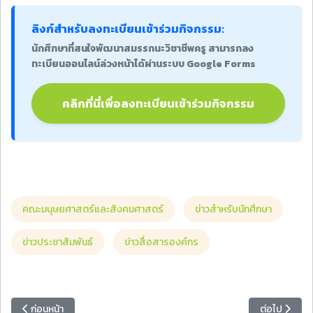
ลิงก์สำหรับลงทะเบียนเข้าร่วมกิจกรรม:
นักศึกษาที่สนใจพัฒนาสมรรถนะวิชาชีพครู สามารถลง
ทะเบียนออนไลน์ล่วงหน้าได้ผ่านระบบ Google Forms
คลิกที่นี่เพื่อลงทะเบียนเข้าร่วมกิจกรรม
คณะมนุษยศาสตร์และสังคมศาสตร์
ข่าวสำหรับนักศึกษา
ข่าวประชาสัมพันธ์
ข่าวสื่อสารองค์กร
เนื้อหาก่อนหน้า: กำหนดการเปิดหอพักนักศึกษา มหาวิทยาลัยราชภัฏหมู่บ้า
เนื้อหาถัดไป
ก่อนหน้า
ต่อไป