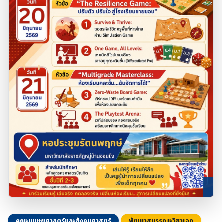
คณะมนุษยศาสตร์และสังคมศาสตร์
พัฒนาสมรรถนะวิชาเอก