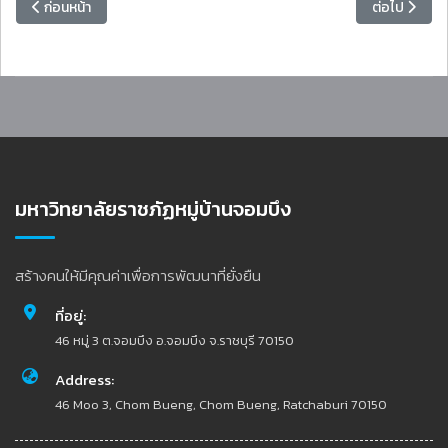
เนื้อหาก่อนหน้า: ขอเชิญนักศึกษาชั้นปีที่ 2-3 คณะมนุษยศาสตร์และสังคม
เนื้อหาถัดไป
ก่อนหน้า
ต่อไป
มหาวิทยาลัยราชภัฏหมู่บ้านจอมบึง
สร้างคนให้มีคุณค่าเพื่อการพัฒนาที่ยั่งยืน
ที่อยู่:
46 หมู่ 3 ต.จอมบึง อ.จอมบึง จ.ราชบุรี 70150
Address:
46 Moo 3, Chom Bueng, Chom Bueng, Ratchaburi 70150