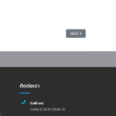
เนื้อหาถัดไป: ประกาศรายชื่อผู
ต่อไป
ติดต่อเรา
Call us:
(+66) 0 3272 0536-9
ร