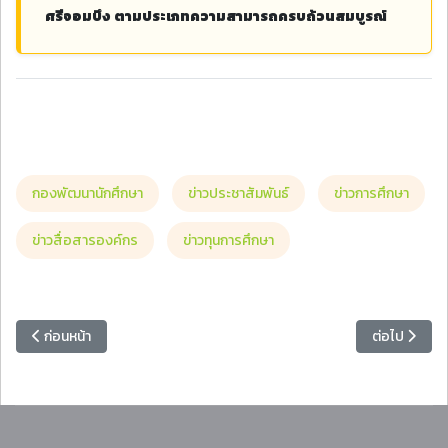
ศรีจอมบึง ตามประเภทความสามารถครบถ้วนสมบูรณ์
กองพัฒนานักศึกษา
ข่าวประชาสัมพันธ์
ข่าวการศึกษา
ข่าวสื่อสารองค์กร
ข่าวทุนการศึกษา
เนื้อหาก่อนหน้า: คณะครุศาสตร์เปิดรับสมัครนักศึกษา หลักสูตรประกาศนียบัต
เนื้อหาถัดไป
ก่อนหน้า
ต่อไป