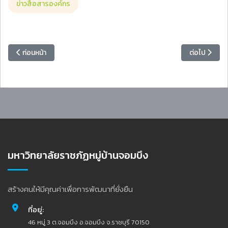
ข่าวสื่อสารองค์กร
เนื้อหาก่อนหน้า: ต้อนรับ Freshy MCRU 69 : เช็กลิสต์เตรียมความพร้อมก
เนื้อหาถัดไป
ก่อนหน้า
ต่อไป
มหาวิทยาลัยราชภัฏหมู่บ้านจอมบึง
สร้างคนให้มีคุณค่าเพื่อการพัฒนาที่ยั่งยืน
ที่อยู่:
46 หมู่ 3 ต.จอมบึง อ.จอมบึง จ.ราชบุรี 70150