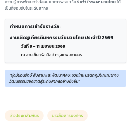
ความรู้ การพัฒนากำลังคน และการส่งเสริม
Soft Power มวยไทย
ให้
เป็นที่ยอมรับในระดับสากล
กำหนดการเข้ารับรางวัล:
งานเชิดชูเกียรติมหกรรมวันมวยไทย ประจำปี 2569
วันที่ 9 – 11 เมษายน 2569
ณ ลานเซ็นทรัลเวิลด์ กรุงเทพมหานคร
"มุ่งมั่นอนุรักษ์ สืบสาน และพัฒนาศิลปะมวยไทย มรดกภูมิปัญญาทาง
วัฒนธรรมของชาติสู่ระดับสากลอย่างยั่งยืน"
ข่าวประชาสัมพันธ์
ข่าวสื่อสารองค์กร