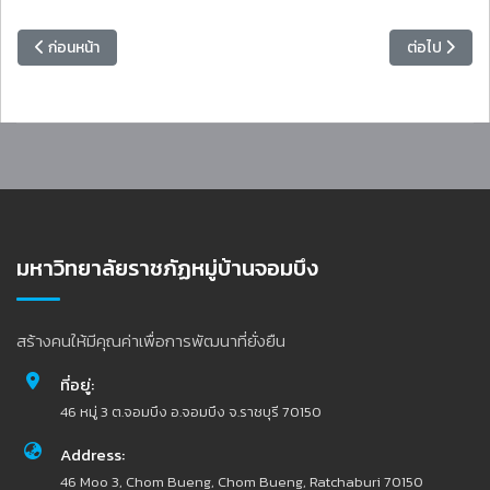
เนื้อหาก่อนหน้า: กำหนดการรับเอกสารใบรายงานผลการเรียน (Transcript) แ
เนื้อหาถัดไป
ก่อนหน้า
ต่อไป
มหาวิทยาลัยราชภัฏหมู่บ้านจอมบึง
สร้างคนให้มีคุณค่าเพื่อการพัฒนาที่ยั่งยืน
ที่อยู่:
46 หมู่ 3 ต.จอมบึง อ.จอมบึง จ.ราชบุรี 70150
Address:
46 Moo 3, Chom Bueng, Chom Bueng, Ratchaburi 70150