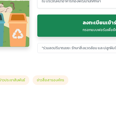
ณ บริเวณหน้าอาคารกองพัฒนานักศึกษา
ลงทะเบียนเข้าร
กรอกแบบฟอร์มเพื่อยืน
"ร่วมลดปริมาณขยะ รักษาสิ่งแวดล้อม และปลูกฝัง
ข่าวประชาสัมพันธ์
ข่าวสื่อสารองค์กร
างวัลผู้ส่งเสริมสนับสนุนกีฬามวยดีเด่น เนื่องในวันมวยไทย ประจำปี 2569