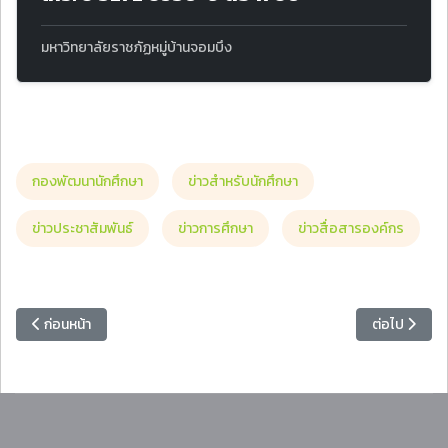
มหาวิทยาลัยราชภัฏหมู่บ้านจอมบึง
กองพัฒนานักศึกษา
ข่าวสำหรับนักศึกษา
ข่าวประชาสัมพันธ์
ข่าวการศึกษา
ข่าวสื่อสารองค์กร
เนื้อหาก่อนหน้า: การรับเอกสารใบรายงานผลการเรียน (Transcript) และใบรั
เนื้อหาถัดไป
ก่อนหน้า
ต่อไป