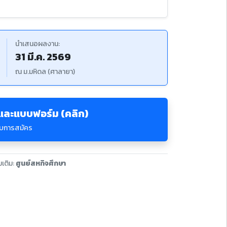
นำเสนอผลงาน:
31 มี.ค. 2569
ณ ม.มหิดล (ศาลายา)
และแบบฟอร์ม (คลิก)
บการสมัคร
มเติม:
ศูนย์สหกิจศึกษา