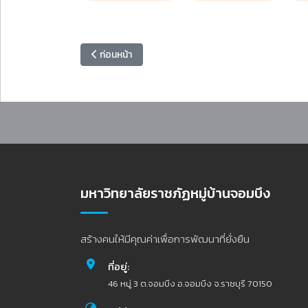
เนื้อหาก่อนหน้า: สถาบันวิจัยและพัฒนา ขอเชิญเข้าร่วม
ก่อนหน้า
มหาวิทยาลัยราชภัฏหมู่บ้านจอมบึง
สร้างคนให้มีคุณค่าเพื่อการพัฒนาที่ยั่งยืน
ที่อยู่:
46 หมู่ 3 ต.จอมบึง อ.จอมบึง จ.ราชบุรี 70150