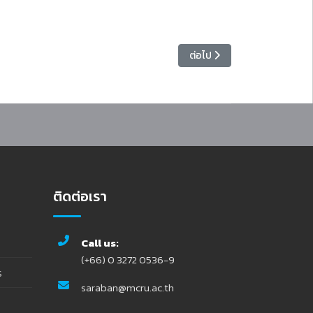
าการผลิตสับปะรด เสาวรส และโกโก้ ในพื้นที่จังหวัดราชบุรี”
เนื้อหาถัดไป: มหาวิทยาลัยราชภ
ต่อไป
ติดต่อเรา
Call us:
(+66) 0 3272 0536-9
ร
saraban@mcru.ac.th