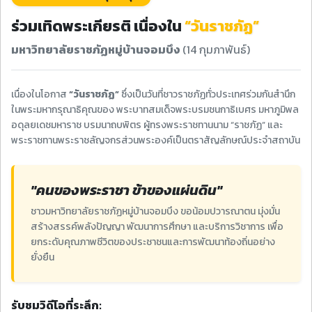
ร่วมเทิดพระเกียรติ เนื่องใน
“วันราชภัฏ”
มหาวิทยาลัยราชภัฏหมู่บ้านจอมบึง
(14 กุมภาพันธ์)
เนื่องในโอกาส
“วันราชภัฏ”
ซึ่งเป็นวันที่ชาวราชภัฏทั่วประเทศร่วมกันสำนึก
ในพระมหากรุณาธิคุณของ พระบาทสมเด็จพระบรมชนกาธิเบศร มหาภูมิพล
อดุลยเดชมหาราช บรมนาถบพิตร ผู้ทรงพระราชทานนาม “ราชภัฏ” และ
พระราชทานพระราชลัญจกรส่วนพระองค์เป็นตราสัญลักษณ์ประจำสถาบัน
"คนของพระราชา ข้าของแผ่นดิน"
ชาวมหาวิทยาลัยราชภัฏหมู่บ้านจอมบึง ขอน้อมปวารณาตน มุ่งมั่น
สร้างสรรค์พลังปัญญา พัฒนาการศึกษา และบริการวิชาการ เพื่อ
ยกระดับคุณภาพชีวิตของประชาชนและการพัฒนาท้องถิ่นอย่าง
ยั่งยืน
รับชมวิดีโอที่ระลึก: