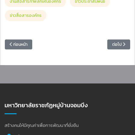
งานสื่อสารภาพลักษณ์องค์กร
ข่าวประชาสัมพันธ์
ข่าวสื่อสารองค์กร
เนื้อหาก่อนหน้า: ขอเชิญคณาจารย์ร่วมส่งผลงานเข้ารับการคัดเลือก “คณา
เนื้อหาถัดไ
ก่อนหน้า
ต่อไป
มหาวิทยาลัยราชภัฏหมู่บ้านจอมบึง
สร้างคนให้มีคุณค่าเพื่อการพัฒนาที่ยั่งยืน