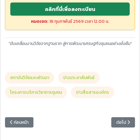
คลิกที่นี่เพื่อลงทะเบียน
หมดเขต:
18 กุมภาพันธ์ 2569 เวลา 12.00 น.
"ขับเคลื่อนงานวิจัยจากฐานราก สู่การพัฒนาเศรษฐกิจชุมชนอย่างยั่งยืน"
สถาบันวิจัยและพัฒนา
ข่าวประชาสัมพันธ์
โครงการบริการวิชาการชุมชน
ข่าวสื่อสารองค์กร
เนื้อหาก่อนหน้า: คณะเทคโนโลยีอุตสาหกรรมขอเชิญผู้สนใจเข้าร่วมอบรมเ
เนื้อหาถัดไป
ก่อนหน้า
ต่อไป