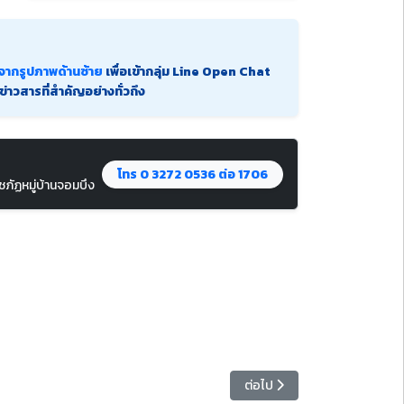
ากรูปภาพด้านซ้าย
เพื่อเข้ากลุ่ม Line Open Chat
ข่าวสารที่สำคัญอย่างทั่วถึง
โทร 0 3272 0536 ต่อ 1706
ชภัฏหมู่บ้านจอมบึง
เนื้อหาถัดไป: วิทยาลัยมวยไ
ต่อไป