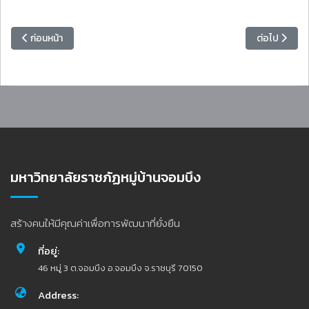
เนื้อหาก่อนหน้า: ขอแสดงความยินดีกับ ยอดเทวินทร์ ม.ราชภัฏหมู่บ้านจอมบ
เนื้อหาถัดไป
ก่อนหน้า
ต่อไป
มหาวิทยาลัยราชภัฏหมู่บ้านจอมบึง
สร้างคนให้มีคุณค่าเพื่อการพัฒนาที่ยั่งยืน
ที่อยู่:
46 หมู่ 3 ต.จอมบึง อ.จอมบึง จ.ราชบุรี 70150
Address: