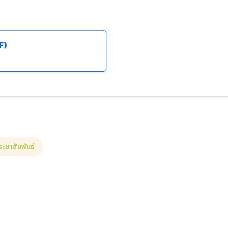
F)
ระชาสัมพันธ์
ป็นบุคลากรของโรงเรียนสาธิตฯ ตําแหน่งครูผู้ช่วย กลุ่มสาระการเรียนรู้ภาษาไทย 