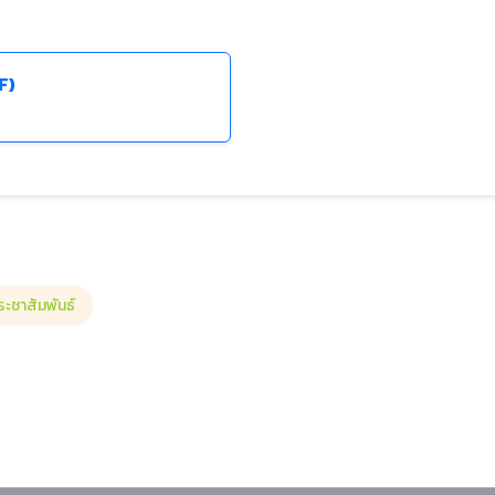
F)
ระชาสัมพันธ์
เงินรายได้ (สายวิชาการและสายสนับสนุน) ครั้งที่ 1/2569