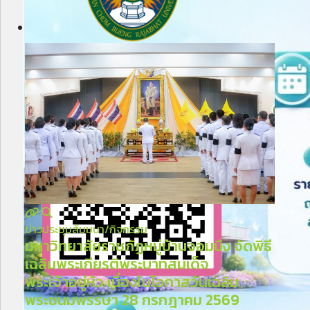
ข่าวประชุมสัมมนา/กิจกรรม
มหาวิทยาลัยราชภัฏหมู่บ้านจอมบึง จัดพิธี
เฉลิมพระเกียรติพระบาทสมเด็จ
พระเจ้าอยู่หัว เนื่องในโอกาสวันเฉลิม
พระชนมพรรษา 28 กรกฎาคม 2569