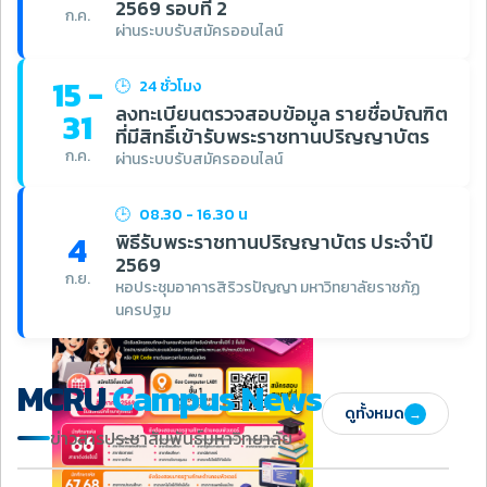
2569 รอบที่ 2
ก.ค.
ผ่านระบบรับสมัครออนไลน์
15 -
🕒
24 ชั่วโมง
ลงทะเบียนตรวจสอบข้อมูล รายชื่อบัณฑิต
31
ที่มีสิทธิ์เข้ารับพระราชทานปริญญาบัตร
ก.ค.
ผ่านระบบรับสมัครออนไลน์
🕒
08.30 - 16.30 น
4
พิธีรับพระราชทานปริญญาบัตร ประจำปี
2569
ก.ย.
หอประชุมอาคารสิริวรปัญญา มหาวิทยาลัยราชภัฏ
นครปฐม
MCRU
Campus News
ดูทั้งหมด
→
ข่าวสารประชาสัมพันธ์มหาวิทยาลัย