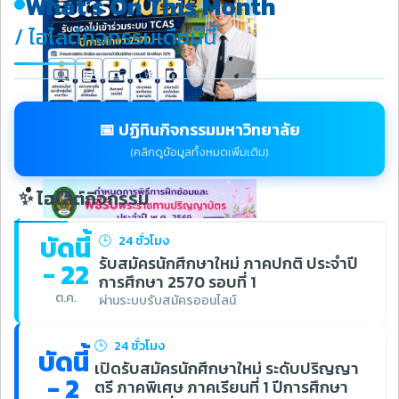
What’s On This Month
/ ไฮไลต์กิจกรรมเดือนนี้
📅 ปฏิทินกิจกรรมมหาวิทยาลัย
(คลิกดูข้อมูลทั้งหมดเพิ่มเติม)
✨ ไฮไลต์กิจกรรม
บัดนี้
🕒
24 ชั่วโมง
รับสมัครนักศึกษาใหม่ ภาคปกติ ประจำปี
- 22
การศึกษา 2570 รอบที่ 1
ต.ค.
ผ่านระบบรับสมัครออนไลน์
🕒
24 ชั่วโมง
บัดนี้
เปิดรับสมัครนักศึกษาใหม่ ระดับปริญญา
- 2
ตรี ภาคพิเศษ ภาคเรียนที่ 1 ปีการศึกษา