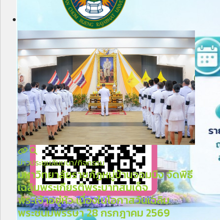
ข่าวประชุมสัมมนา/กิจกรรม
มหาวิทยาลัยราชภัฏหมู่บ้านจอมบึง จัดพิธี
เฉลิมพระเกียรติพระบาทสมเด็จ
พระเจ้าอยู่หัว เนื่องในโอกาสวันเฉลิม
พระชนมพรรษา 28 กรกฎาคม 2569