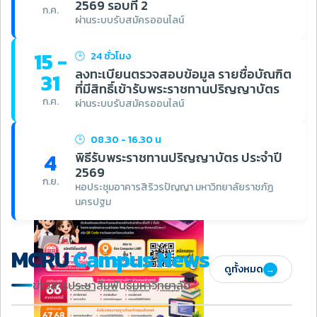
2569 รอบที่ 2
ก.ค.
ผ่านระบบรับสมัครออนไลน์
15 -
🕒
24 ชั่วโมง
ลงทะเบียนตรวจสอบข้อมูล รายชื่อบัณฑิต
31
ที่มีสิทธิ์เข้ารับพระราชทานปริญญาบัตร
ก.ค.
ผ่านระบบรับสมัครออนไลน์
🕒
08.30 - 16.30 น
4
พิธีรับพระราชทานปริญญาบัตร ประจำปี
2569
ก.ย.
หอประชุมอาคารสิริวรปัญญา มหาวิทยาลัยราชภัฏ
นครปฐม
MCRU
Campus News
ดูทั้งหมด
→
ข่าวสารประชาสัมพันธ์มหาวิทยาลัย