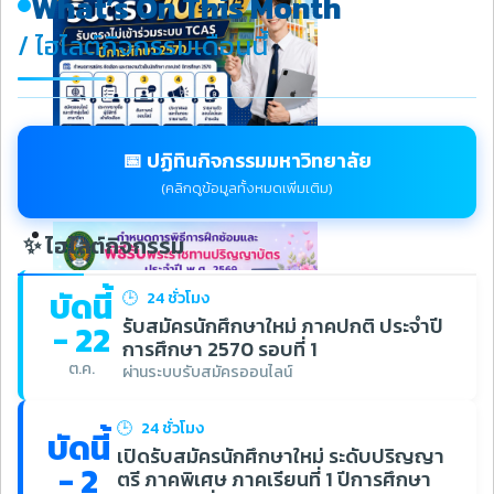
What’s On This Month
/ ไฮไลต์กิจกรรมเดือนนี้
📅 ปฏิทินกิจกรรมมหาวิทยาลัย
(คลิกดูข้อมูลทั้งหมดเพิ่มเติม)
✨ ไฮไลต์กิจกรรม
บัดนี้
🕒
24 ชั่วโมง
รับสมัครนักศึกษาใหม่ ภาคปกติ ประจำปี
- 22
การศึกษา 2570 รอบที่ 1
ต.ค.
ผ่านระบบรับสมัครออนไลน์
🕒
24 ชั่วโมง
บัดนี้
เปิดรับสมัครนักศึกษาใหม่ ระดับปริญญา
- 2
ตรี ภาคพิเศษ ภาคเรียนที่ 1 ปีการศึกษา