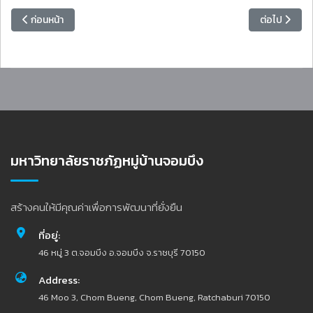
เนื้อหาก่อนหน้า: ศูนย์พัฒนาท้องถิ่นและบริการวิชาการร่วมกับคณะวิทยาศาส
เนื้อหาถัดไป
ก่อนหน้า
ต่อไป
มหาวิทยาลัยราชภัฏหมู่บ้านจอมบึง
สร้างคนให้มีคุณค่าเพื่อการพัฒนาที่ยั่งยืน
ที่อยู่:
46 หมู่ 3 ต.จอมบึง อ.จอมบึง จ.ราชบุรี 70150
Address:
46 Moo 3, Chom Bueng, Chom Bueng, Ratchaburi 70150