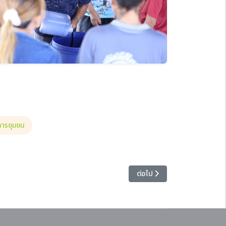
การชุมชน
เนื้อหาถัดไป: สาขาวิชาการจัดก
ต่อไป