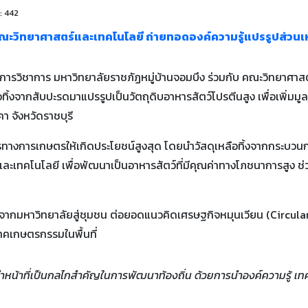
: 442
ณะวิทยาศาสตร์และเทคโนโลยี ถ่ายทอดองค์ความรู้แปรรูปส่วนเหล
บริการวิชาการ มหาวิทยาลัยราชภัฏหมู่บ้านจอมบึง ร่วมกับ คณะวิทยาศา
้งจากสับปะรดมาแปรรูปเป็นวัตถุดิบอาหารสัตว์โปรตีนสูง เพื่อเพิ่มมูล
า จังหวัดราชบุรี
กรทางการเกษตรให้เกิดประโยชน์สูงสุด โดยนำวัสดุเหลือทิ้งจากกระบว
ะเทคโนโลยี เพื่อพัฒนาเป็นอาหารสัตว์ที่มีคุณค่าทางโภชนาการสูง ช่ว
ู้จากมหาวิทยาลัยสู่ชุมชน ต่อยอดแนวคิดเศรษฐกิจหมุนเวียน (Circular
าคเกษตรกรรมในพื้นที่
นทำหน้าที่เป็นกลไกสำคัญในการพัฒนาท้องถิ่น ด้วยการนำองค์ความรู้ 