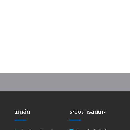
ราชบุรี เขต 1 และเครือข่ายสถานศึกษาในจังหวัดราชบุรี จำนวน 13 แห่ง จัดค่าย
เมนูลัด
ระบบสารสนเทศ