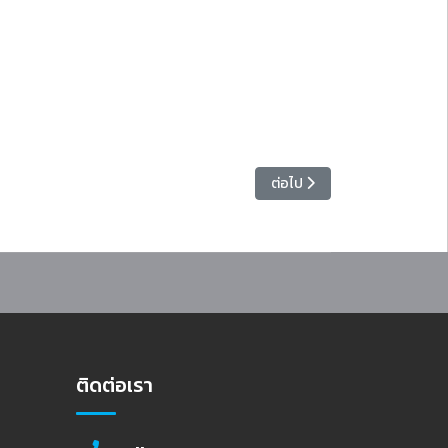
 STEM Robotics พัฒนาทักษะครู–นักเรียน สู่โรงเรียนนำร่องวิทยากรหุ่นยนต์
เนื้อหาถัดไป: อธิการบดี เป็น
ต่อไป
ติดต่อเรา