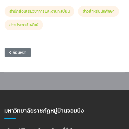
สำนักส่งเสริมวิชาการและงานทะเบียน
ข่าวสำหรับนักศึกษา
ข่าวประชาสัมพันธ์
เนื้อหาก่อนหน้า: คณะเทคโนโลยีอุตสาหกรรม ประกาศรับสมัครจิตอาสา โครงกา
ก่อนหน้า
มหาวิทยาลัยราชภัฏหมู่บ้านจอมบึง