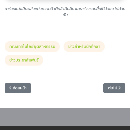
มาร่วมแบ่งปันพลังแห่งความดี เติมสี เติมฝัน และสร้างรอยยิ้มให้น้องๆ ไปด้วย
กัน
คณะเทคโนโลยีอุตสาหกรรม
ข่าวสำหรับนักศึกษา
ข่าวประชาสัมพันธ์
เนื้อหาก่อนหน้า: [ExitExam] เปิดรับสมัครสอบทักษะด้านคอมพิวเตอร์สำหรับ
เนื้อหาถัดไป
ก่อนหน้า
ต่อไป