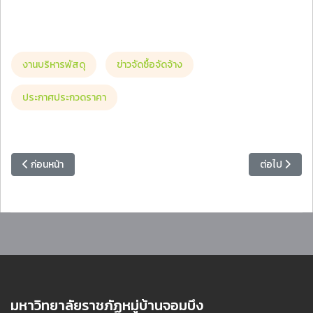
งานบริหารพัสดุ
ข่าวจัดซื้อจัดจ้าง
ประกาศประกวดราคา
เนื้อหาก่อนหน้า: [ร่าง] ประกาศประกวดราคาจ้างก่อสร้างปรับปรุงภูมิทัศน์หน
เนื้อหาถัดไป
ก่อนหน้า
ต่อไป
มหาวิทยาลัยราชภัฏหมู่บ้านจอมบึง