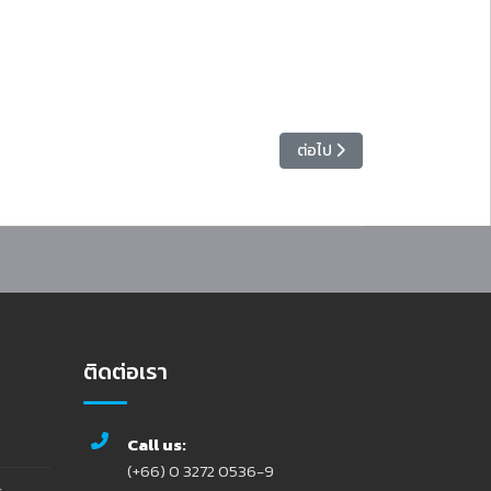
เนื้อหาถัดไป: [ร่าง] ประกาศประ
ต่อไป
ติดต่อเรา
Call us:
(+66) 0 3272 0536-9