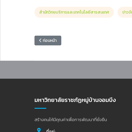
สำนักวิทยบริการและเทคโนโลยีสารสนเทศ
ข่าวจั
เนื้อหาก่อนหน้า: ประกาศประกวดราคาจ้างก่อสร้างปรับป
ก่อนหน้า
มหาวิทยาลัยราชภัฏหมู่บ้านจอมบึง
สร้างคนให้มีคุณค่าเพื่อการพัฒนาที่ยั่งยืน
ที่อยู่: