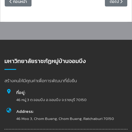
เนื้อหาก่อนหน้า: สำนักวิทยบริการฯ เชิญร่วมอบรม “โครงการส่งเสริมการใช
เนื้อหาถัดไป
ก่อนหน้า
ต่อไป
มหาวิทยาลัยราชภัฏหมู่บ้านจอมบึง
สร้างคนให้มีคุณค่าเพื่อการพัฒนาที่ยั่งยืน
ที่อยู่:
46 หมู่ 3 ต.จอมบึง อ.จอมบึง จ.ราชบุรี 70150
Address:
46 Moo 3, Chom Bueng, Chom Bueng, Ratchaburi 70150