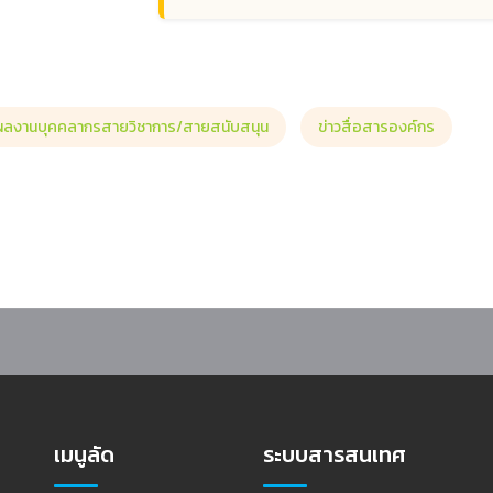
ผลงานบุคคลากรสายวิชาการ/สายสนับสนุน
ข่าวสื่อสารองค์กร
าและนักศึกษาสหกิจศึกษา เข้าร่วมกิจกรรมปฐมนิเทศนักศึกษาสหกิจศึกษา ภาคเรียนท
เมนูลัด
ระบบสารสนเทศ