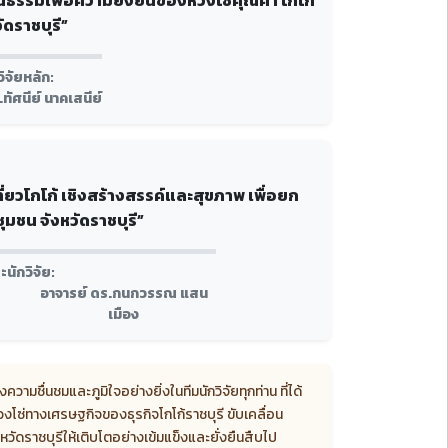
ัดราชบุรี”
วิจัยหลัก:
ทัศนีย์ นาคเสนีย์
โกโก้ เชิงสร้างสรรค์และสุขภาพ เพื่อยก
ุมชน จังหวัดราชบุรี”
นักวิจัย:
อาจารย์ ดร.กนกวรรณ แสน
เมือง
ามชื่นชมและภูมิใจอย่างยิ่งในทีมนักวิจัยทุกท่าน ที่ได้
วงโซ่ทางเศรษฐกิจของธุรกิจโกโก้ราชบุรี ขับเคลื่อน
วัดราชบุรีให้เติบโตอย่างเข้มแข็งและยั่งยืนสืบไป