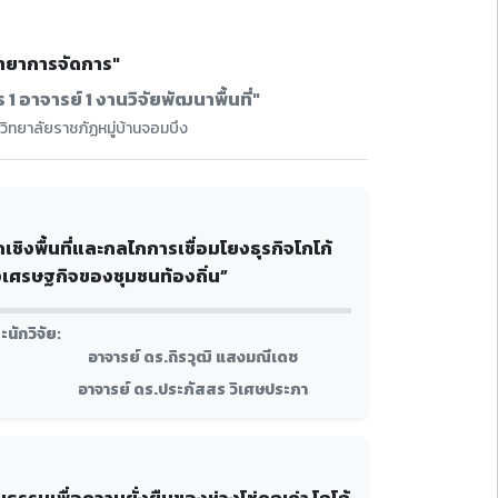
ิทยาการจัดการ"
1 อาจารย์ 1 งานวิจัยพัฒนาพื้นที่"
ิทยาลัยราชภัฏหมู่บ้านจอมบึง
ิงพื้นที่และกลไกการเชื่อมโยงธุรกิจโกโก้
ทางเศรษฐกิจของชุมชนท้องถิ่น”
นักวิจัย:
อาจารย์ ดร.ถิรวุฒิ แสงมณีเดช
อาจารย์ ดร.ประภัสสร วิเศษประภา
นธรรมเพื่อความยั่งยืนของห่วงโซ่คุณค่า โกโก้