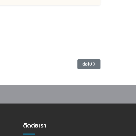
ี่ 1/2569
เนื้อหาถัดไป: มหาวิทยาลัยราช
ต่อไป
ติดต่อเรา