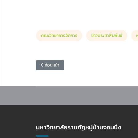
คณะวิทยาการจัดการ
ข่าวประชาสัมพันธ์
เนื้อหาก่อนหน้า: ขอเรียนเชิญอาจารย์นิเทศก์สหกิจศึกษ
ก่อนหน้า
มหาวิทยาลัยราชภัฏหมู่บ้านจอมบึง