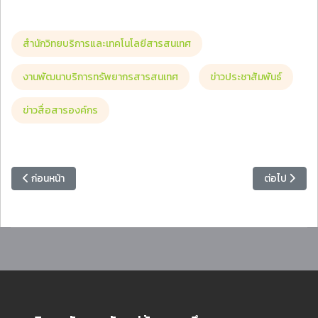
สำนักวิทยบริการและเทคโนโลยีสารสนเทศ
งานพัฒนาบริการทรัพยากรสารสนเทศ
ข่าวประชาสัมพันธ์
ข่าวสื่อสารองค์กร
เนื้อหาก่อนหน้า: โรงเรียนสาธิตแห่งมหาวิทยาลัยราชภัฏหมู่บ้านจอมบึง เชิ
เนื้อหาถัดไป
ก่อนหน้า
ต่อไป