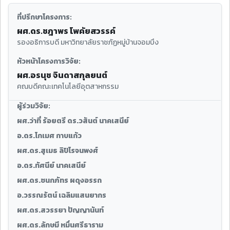
ที่ปรึกษาโครงการ:
ผศ.ดร.ชฎาพร โพคัยสวรรค์
รองอธิการบดี มหาวิทยาลัยราชภัฏหมู่บ้านจอมบึง
หัวหน้าโครงการวิจัย:
ผศ.อรนุช จินดาสกุลยนต์
คณบดีคณะเทคโนโลยีอุตสาหกรรม
ผู้ร่วมวิจัย:
ผศ.ว่าที่ ร้อยตรี ดร.วสันต์ นาคเสนีย์
อ.ดร.โกเมศ กาบแก้ว
ผศ.ดร.สุเมธ ลิปิโรจนพงศ์
อ.ดร.ทัศนีย์ นาคเสนีย์
ผศ.ดร.ชนกภัทร ผดุงอรรถ
อ.วรรณรัตน์ เฉลิมแสนยากร
ผศ.ดร.สวรรยา ปัญญานันท์
ผศ.ดร.ลักษมี หมื่นศรีธาราม