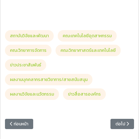
สถาบันวิจัยและพัฒนา
คณะเทคโนโลยีอุตสาหกรรม
คณะวิทยาการจัดการ
คณะวิทยาศาสตร์และเทคโนโลยี
ข่าวประชาสัมพันธ์
ผลงานบุคคลากรสายวิชาการ/สายสนับสนุน
ผลงานวิจัยและนวัตกรรม
ข่าวสื่อสารองค์กร
เนื้อหาก่อนหน้า: ขอแสดงความยินดี ผศ.ดร.ชัชวาล แอร่มหล้า รองอธิการบด
เนื้อหาถัดไป
ก่อนหน้า
ต่อไป