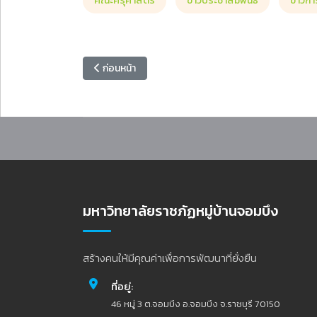
คณะครุศาสตร์
ข่าวประชาสัมพันธ์
ข่าวกา
เนื้อหาก่อนหน้า: คณะเทคโนโลยีอุตสาหกรรม ขอเชิญผู้สน
ก่อนหน้า
มหาวิทยาลัยราชภัฏหมู่บ้านจอมบึง
สร้างคนให้มีคุณค่าเพื่อการพัฒนาที่ยั่งยืน
ที่อยู่:
46 หมู่ 3 ต.จอมบึง อ.จอมบึง จ.ราชบุรี 70150