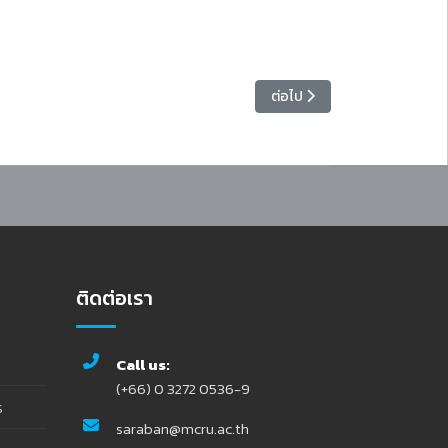
ics สู่ครูเชี่ยวชาญ “เส้นทางสู่การขอเลื่อนวิทยฐานะครูเชี่ยวชาญ (คศ.4)”
เนื้อหาถัดไป: ขอแสดงความยินดี
ต่อไป
ติดต่อเรา
Call us:
(+66) 0 3272 0536-9
ร
saraban@mcru.ac.th