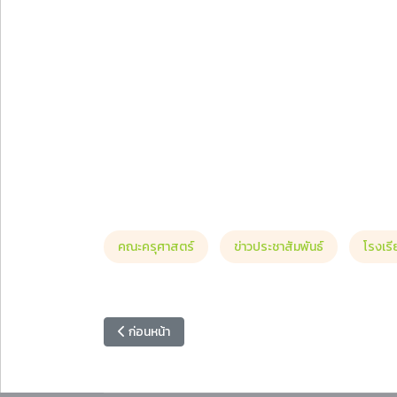
คณะครุศาสตร์
ข่าวประชาสัมพันธ์
โรงเร
เนื้อหาก่อนหน้า: สำนักวิทยบริการและเทคโนโลยีสารสน
ก่อนหน้า