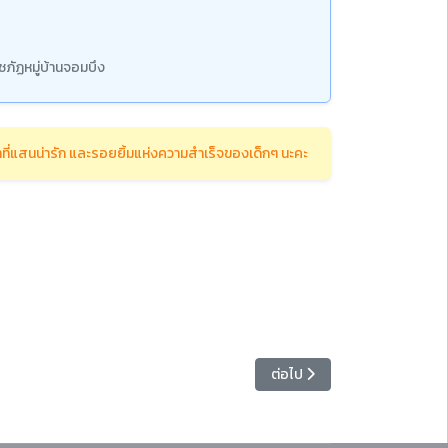
ภัฏหมู่บ้านจอมบึง
ี่แสนน่ารัก และรอยยิ้มแห่งความสำเร็จของเด็กๆ นะคะ
เนื้อหาถัดไป: นักศึกษาสาขาวิช
ต่อไป