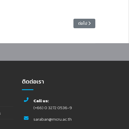
เนื้อหาถัดไป: ประกาศผลการสอบค
ต่อไป
ติดต่อเรา
Call us:
(+66) 0 3272 0536-9
ร
saraban@mcru.ac.th