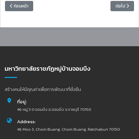
เนื้อหาก่อนหน้า: ประกาศผลการสอบคัดเลือกเป็นลูกจ้างชั่วคราว ตำแหน่งครู
เนื้อหาถัดไป:
ก่อนหน้า
ต่อไป
มหาวิทยาลัยราชภัฏหมู่บ้านจอมบึง
สร้างคนให้มีคุณค่าเพื่อการพัฒนาที่ยั่งยืน
ที่อยู่:
46 หมู่ 3 ต.จอมบึง อ.จอมบึง จ.ราชบุรี 70150
Address:
46 Moo 3, Chom Bueng, Chom Bueng, Ratchaburi 70150