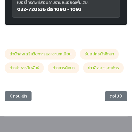
เบอร์โทรศัพท์สอบถามรายละเอียดเพิ่มเติม:
032-720536 ต่อ 1090 - 1093
สำนักส่งเสริมวิชาการและงานทะเบียน
รับสมัครนักศึกษา
ข่าวประชาสัมพันธ์
ข่าวการศึกษา
ข่าวสื่อสารองค์กร
เนื้อหาก่อนหน้า: ประกาศรายชื่อผู้ผ่านการคัดเลือก และแจ้งกำหนดการรายง
เนื้อหาถัดไป
ก่อนหน้า
ต่อไป