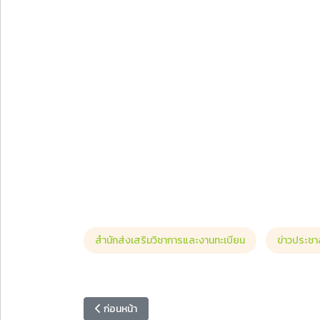
สำนักส่งเสริมวิชาการและงานทะเบียน
ข่าวประชาส
เนื้อหาก่อนหน้า: มหาวิทยาลัยราชภัฏหมู่บ้านจอมบึง เปิดรั
ก่อนหน้า