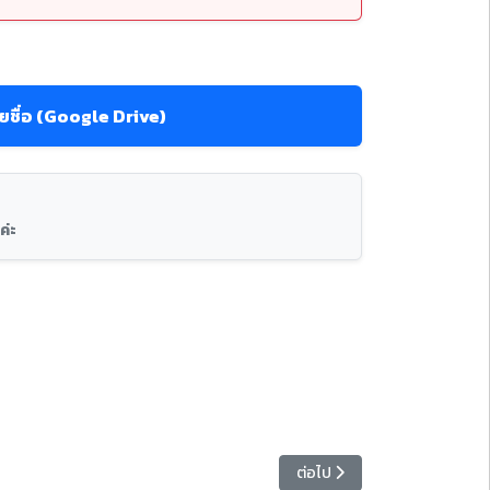
ชื่อ (Google Drive)
ค่ะ
เนื้อหาถัดไป: มหาวิทยาลัยราชภ
ต่อไป