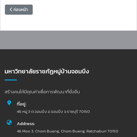
เนื้อหาก่อนหน้า: ประกาศฯ เรื่อง ปฏิทินวิชาการสำหรับนักศึกษาภาคปกติ ป
ก่อนหน้า
มหาวิทยาลัยราชภัฏหมู่บ้านจอมบึง
สร้างคนให้มีคุณค่าเพื่อการพัฒนาที่ยั่งยืน
ที่อยู่:
46 หมู่ 3 ต.จอมบึง อ.จอมบึง จ.ราชบุรี 70150
Address:
46 Moo 3, Chom Bueng, Chom Bueng, Ratchaburi 70150