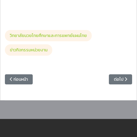
วิทยาลัยมวยไทยศึกษาและการแพทย์แผนไทย
ข่าวกิจกรรมหน่วยงาน
เนื้อหาก่อนหน้า: อธิการบดีเป็นประธานการประชุมคณะกรรมการบริหารมหาวิทย
เนื้อหาถัดไป
ก่อนหน้า
ต่อไป