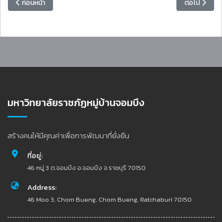
เนื้อหาก่อนหน้า: วิทยาลัยมวยไทยศึกษาฯ จัดอบรมเชิงปฏิบัติการพัฒนาต่
เนื้อหาถัดไป
ก่อนหน้า
ต่อไป
มหาวิทยาลัยราชภัฏหมู่บ้านจอมบึง
สร้างคนให้มีคุณค่าเพื่อการพัฒนาที่ยั่งยืน
ที่อยู่:
46 หมู่ 3 ต.จอมบึง อ.จอมบึง จ.ราชบุรี 70150
Address:
46 Moo 3, Chom Bueng, Chom Bueng, Ratchaburi 70150