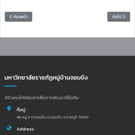
เนื้อหาก่อนหน้า: การประชุมคณะกรรมการส่งเสริมกิจการมหาวิทยาลัย (คสม.)
เนื้อหาถัดไป:
ก่อนหน้า
ต่อไป
มหาวิทยาลัยราชภัฏหมู่บ้านจอมบึง
สร้างคนให้มีคุณค่าเพื่อการพัฒนาที่ยั่งยืน
ที่อยู่:
46 หมู่ 3 ต.จอมบึง อ.จอมบึง จ.ราชบุรี 70150
Address: