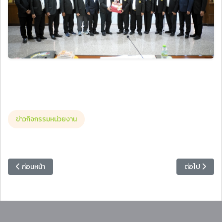
ข่าวกิจกรรมหน่วยงาน
เนื้อหาก่อนหน้า: บรรยากาศการรับอุปกรณ์ BIB - EXPO การรับรายงานตัวนัก
เนื้อหาถัดไป
ก่อนหน้า
ต่อไป