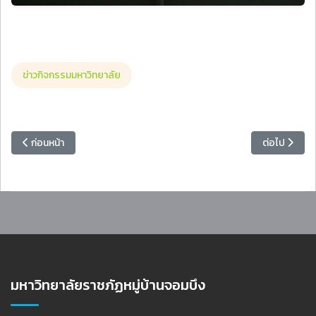
ข่าวกิจกรรมมหาวิทยาลัย
เนื้อหาก่อนหน้า: ต้อนรับคณะอาจารย์-นักศึกษา มรภ.อุบลราชธานี ศึกษาดูงานแ
เนื้อหาถัดไป
ก่อนหน้า
ต่อไป
มหาวิทยาลัยราชภัฏหมู่บ้านจอมบึง