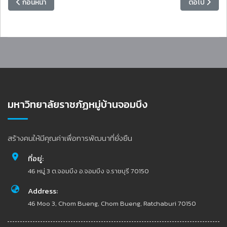
เนื้อหาก่อนหน้า: การประชุมคณะกรรมการบริหารกองทุนพนักงานมหาวิทยาลัย 
เนื้อหาถัดไป
ก่อนหน้า
ต่อไป
มหาวิทยาลัยราชภัฏหมู่บ้านจอมบึง
สร้างคนให้มีคุณค่าเพื่อการพัฒนาที่ยั่งยืน
ที่อยู่:
46 หมู่ 3 ต.จอมบึง อ.จอมบึง จ.ราชบุรี 70150
Address:
46 Moo 3, Chom Bueng, Chom Bueng, Ratchaburi 70150