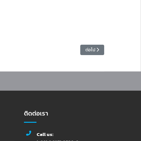
ิมทักษะดิจิทัลบุคลากรสายสนับสนุน
เนื้อหาถัดไป: ประชุมคณะกรรม
ต่อไป
ติดต่อเรา
Call us: