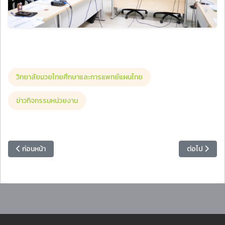
วิทยาลัยมวยไทยศึกษาและการแพทย์แผนไทย
ข่าวกิจกรรมหน่วยงาน
เนื้อหาก่อนหน้า: มหาวิทยาลัยราชภัฏหมู่บ้านจอมบึงจับมือเทศบาลตำบลเขาง
เนื้อหาถัดไป
ก่อนหน้า
ต่อไป