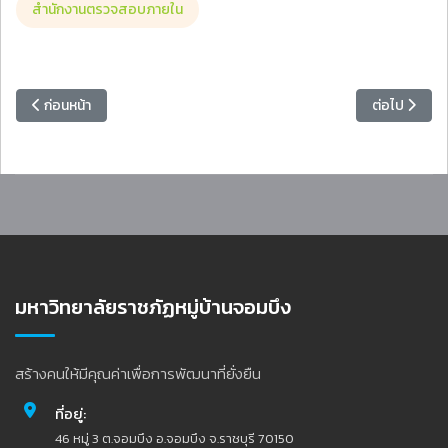
สำนักงานตรวจสอบภายใน
เนื้อหาก่อนหน้า: ทีมผู้บริหารสำนักวิทยบริกาฯ ร่วมสัมมนาเครือข่ายสำนักวิทย
เนื้อหาถัดไป
ก่อนหน้า
ต่อไป
มหาวิทยาลัยราชภัฏหมู่บ้านจอมบึง
สร้างคนให้มีคุณค่าเพื่อการพัฒนาที่ยั่งยืน
ที่อยู่:
46 หมู่ 3 ต.จอมบึง อ.จอมบึง จ.ราชบุรี 70150