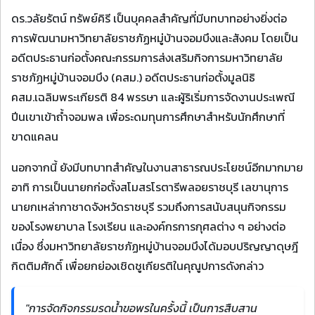
ดร.วลัยรัตน์ ทรัพย์คิรี เป็นบุคคลสำคัญที่มีบทบาทอย่างยิ่งต่อ
การพัฒนามหาวิทยาลัยราชภัฏหมู่บ้านจอมบึงและสังคม โดยเป็น
อดีตประธานก่อตั้งคณะกรรมการส่งเสริมกิจการมหาวิทยาลัย
ราชภัฏหมู่บ้านจอมบึง (คสม.) อดีตประธานก่อตั้งมูลนิธิ
คสม.เฉลิมพระเกียรติ 84 พรรษา และผู้ริเริ่มการจัดงานประเพณี
ปีนเขาเข้าถ้ำจอมพล เพื่อระดมทุนการศึกษาสำหรับนักศึกษาที่
ขาดแคลน
นอกจากนี้ ยังมีบทบาทสำคัญในงานสาธารณประโยชน์อีกมากมาย
อาทิ การเป็นนายกก่อตั้งสโมสรโรตารีพลอยราชบุรี เลขานุการ
นายกเหล่ากาชาดจังหวัดราชบุรี รวมถึงการสนับสนุนกิจกรรม
ของโรงพยาบาล โรงเรียน และองค์กรการกุศลต่าง ๆ อย่างต่อ
เนื่อง ซึ่งมหาวิทยาลัยราชภัฏหมู่บ้านจอมบึงได้มอบปริญญาดุษฎี
กิตติมศักดิ์ เพื่อยกย่องเชิดชูเกียรติในคุณูปการดังกล่าว
"การจัดกิจกรรมรดน้ำขอพรในครั้งนี้ เป็นการสืบสาน