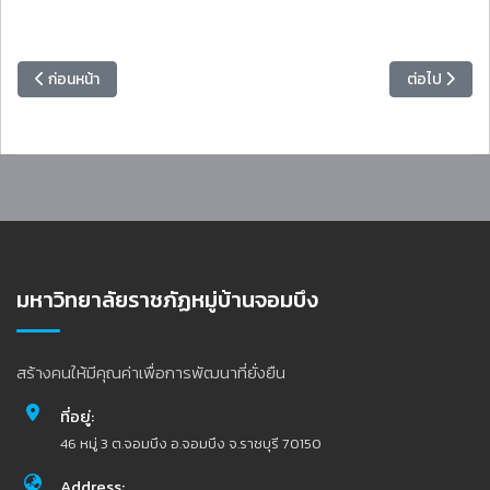
เนื้อหาก่อนหน้า: อธิการบดีมหาวิทยาลัยราชภัฏหมู่บ้านจอมบึง เป็นประ
เนื้อหาถัดไป
ก่อนหน้า
ต่อไป
มหาวิทยาลัยราชภัฏหมู่บ้านจอมบึง
สร้างคนให้มีคุณค่าเพื่อการพัฒนาที่ยั่งยืน
ที่อยู่:
46 หมู่ 3 ต.จอมบึง อ.จอมบึง จ.ราชบุรี 70150
Address: