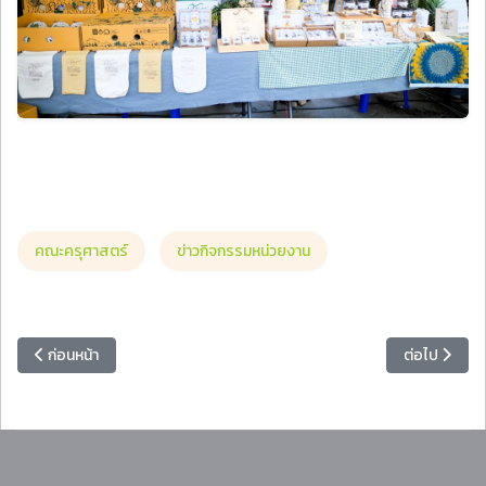
คณะครุศาสตร์
ข่าวกิจกรรมหน่วยงาน
เนื้อหาก่อนหน้า: คณะครุศาสตร์ มรภ.หมู่บ้านจอมบึง เข้าร่วมการประชุมแลก
เนื้อหาถัดไป
ก่อนหน้า
ต่อไป