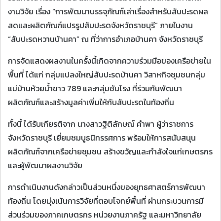
งานวิจัย เรื่อง “การพัฒนาบรรจุภัณฑ์เล่าเรื่องสำหรับสับปะรดผล
สดและผลิตภัณฑ์แปรรูปสับปะรดจังหวัดราชบุรี” ภายในงาน
“สับปะรดหวานบ้านคา” ณ ที่ว่าการอำเภอบ้านคา จังหวัดราชบุรี
การจัดแสดงผลงานในครั้งนี้เกิดจากความร่วมมือของเครือข่ายใน
พื้นที่ ได้แก่ กลุ่มแปลงใหญ่สับปะรดบ้านคา วิสาหกิจชุมชนกลุ่ม
แม่บ้านห้วยน้ำขาว 789 และกลุ่มชันโรง ที่ร่วมกันพัฒนา
ผลิตภัณฑ์และสร้างมูลค่าเพิ่มให้กับสับปะรดในท้องถิ่น
ทั้งนี้ ได้รับเกียรติจาก นางสาวฐิติลักษณ์ คำพา ผู้ว่าราชการ
จังหวัดราชบุรี เยี่ยมชมบูธนิทรรศการ พร้อมให้การสนับสนุน
ผลิตภัณฑ์จากเครือข่ายชุมชน สร้างขวัญและกำลังใจแก่เกษตรกร
และผู้พัฒนาผลงานวิจัย
การดำเนินงานดังกล่าวเป็นส่วนหนึ่งของยุทธศาสตร์การพัฒนา
ท้องถิ่น โดยมุ่งเน้นการวิจัยที่ตอบโจทย์พื้นที่ ผ่านกระบวนการมี
ส่วนร่วมของภาคเกษตรกร หน่วยงานภาครัฐ และมหาวิทยาลัย